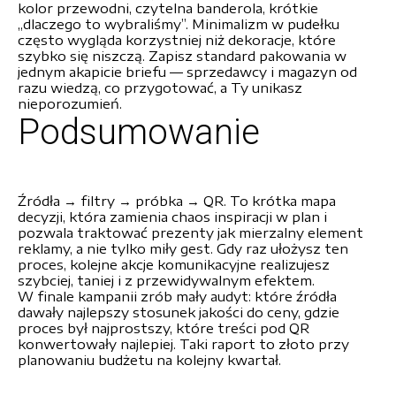
kolor przewodni, czytelna banderola, krótkie
„dlaczego to wybraliśmy”. Minimalizm w pudełku
często wygląda korzystniej niż dekoracje, które
szybko się niszczą. Zapisz standard pakowania w
jednym akapicie briefu — sprzedawcy i magazyn od
razu wiedzą, co przygotować, a Ty unikasz
nieporozumień.
Podsumowanie
Źródła → filtry → próbka → QR. To krótka mapa
decyzji, która zamienia chaos inspiracji w plan i
pozwala traktować prezenty jak mierzalny element
reklamy, a nie tylko miły gest. Gdy raz ułożysz ten
proces, kolejne akcje komunikacyjne realizujesz
szybciej, taniej i z przewidywalnym efektem.
W finale kampanii zrób mały audyt: które źródła
dawały najlepszy stosunek jakości do ceny, gdzie
proces był najprostszy, które treści pod QR
konwertowały najlepiej. Taki raport to złoto przy
planowaniu budżetu na kolejny kwartał.