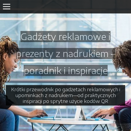
Gadżety reklamowe i
prezenty z nadrukiem –
poradnik i inspiracje
Krótki przewodnik po gadżetach reklamowych i
upominkach z nadrukiem—od praktycznych
inspiracji po sprytne użycie kodów QR