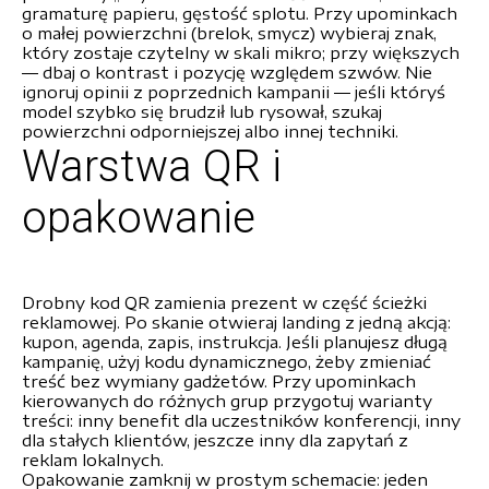
gramaturę papieru, gęstość splotu. Przy upominkach
o małej powierzchni (brelok, smycz) wybieraj znak,
który zostaje czytelny w skali mikro; przy większych
— dbaj o kontrast i pozycję względem szwów. Nie
ignoruj opinii z poprzednich kampanii — jeśli któryś
model szybko się brudził lub rysował, szukaj
powierzchni odporniejszej albo innej techniki.
Warstwa QR i
opakowanie
Drobny kod QR zamienia prezent w część ścieżki
reklamowej. Po skanie otwieraj landing z jedną akcją:
kupon, agenda, zapis, instrukcja. Jeśli planujesz długą
kampanię, użyj kodu dynamicznego, żeby zmieniać
treść bez wymiany gadżetów. Przy upominkach
kierowanych do różnych grup przygotuj warianty
treści: inny benefit dla uczestników konferencji, inny
dla stałych klientów, jeszcze inny dla zapytań z
reklam lokalnych.
Opakowanie zamknij w prostym schemacie: jeden