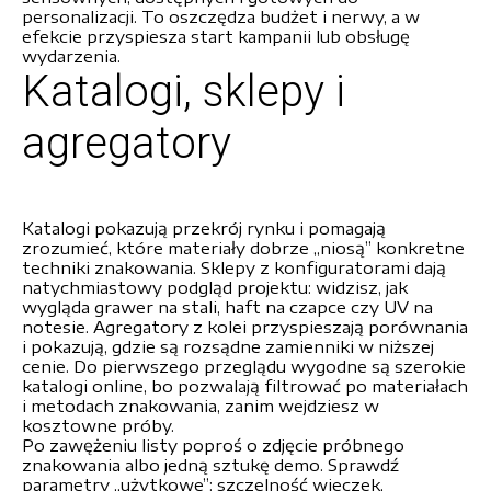
personalizacji. To oszczędza budżet i nerwy, a w
efekcie przyspiesza start kampanii lub obsługę
wydarzenia.
Katalogi, sklepy i
agregatory
Katalogi pokazują przekrój rynku i pomagają
zrozumieć, które materiały dobrze „niosą” konkretne
techniki znakowania. Sklepy z konfiguratorami dają
natychmiastowy podgląd projektu: widzisz, jak
wygląda grawer na stali, haft na czapce czy UV na
notesie. Agregatory z kolei przyspieszają porównania
i pokazują, gdzie są rozsądne zamienniki w niższej
cenie. Do pierwszego przeglądu wygodne są szerokie
katalogi online, bo pozwalają filtrować po materiałach
i metodach znakowania, zanim wejdziesz w
kosztowne próby.
Po zawężeniu listy poproś o zdjęcie próbnego
znakowania albo jedną sztukę demo. Sprawdź
parametry „użytkowe”: szczelność wieczek,